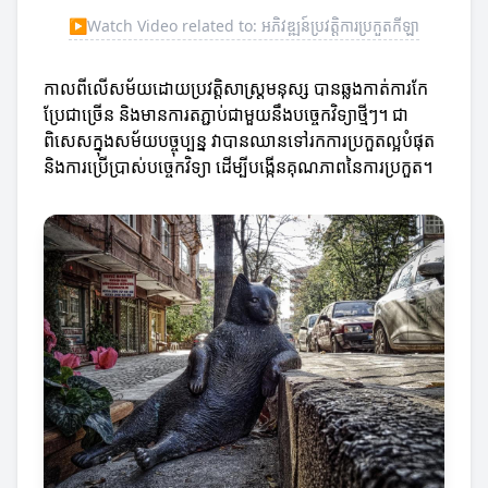
▶
Watch Video related to: អភិវឌ្ឍន៍ប្រវត្តិការប្រកួតកីឡា
កាលពីលើសម័យដោយប្រវត្តិសាស្ត្រមនុស្ស បានឆ្លងកាត់ការកែ
ប្រែជាច្រើន និងមានការតភ្ជាប់ជាមួយនឹងបច្ចេកវិទ្យាថ្មីៗ។ ជា
ពិសេសក្នុងសម័យបច្ចុប្បន្ន វាបានឈានទៅរកការប្រកួតល្អបំផុត
និងការប្រើប្រាស់បច្ចេកវិទ្យា ដើម្បីបង្កើនគុណភាពនៃការប្រកួត។