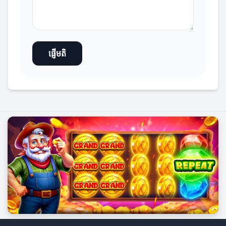
ផ្ញើមតិ