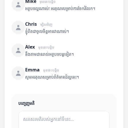
Mike
មុននេះបន្តិច
អត្ថបទល្អណាស់! អរគុណសម្រាប់ការចែករំលែក។
Chris
ម្សិលមិញ
ខ្ញុំពិតជាចូលចិត្តអានវាណាស់។
Alex
មុននេះបន្តិច
នឹងតាមដានរាល់អត្ថបទបន្តទៀត។
Emma
មុននេះបន្តិច
សូមអរគុណសម្រាប់ព័ត៌មានដ៏ល្អនេះ។
បញ្ចេញមតិ