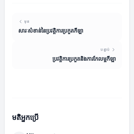
មុន
សារៈសំខាន់នៃប្រវត្តិការប្រកួតកីឡា
បន្ទាប់
ប្រវត្តិការប្រកួតនិងការកែលម្អកីឡា
មតិអ្នកប្រើ