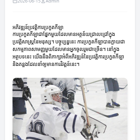
2026-06-15
Admin
អភិវឌ្ឍន៍ប្រវត្តិការប្រកួតកីឡា
ការប្រកួតកីឡាជាផ្នែកមួយដែលមានអត្ថន័យជ្រាលជ្រៅក្នុង
ប្រវត្តិសាស្ត្រនៃមនុស្ស។ បច្ចុប្បន្ននេះ ការប្រកួតកីឡាបានក្លាយជា
សកម្មភាពសាមញ្ញមួយដែលមានអ្នកចូលរួមជាច្រើន។ នៅក្នុង
អត្ថបទនេះ យើងនឹងពិភាក្សាអំពីអភិវឌ្ឍន៍នៃប្រវត្តិការប្រកួតកីឡា
និងគន្លងដែលនាំឲ្យមានការវិវត្តន៍នេះ។