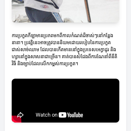
ការប្រកួតកីឡាមានប្រភពមកពីកាលកំណត់ដ៏ចាស់ៗនៅកន្លែង
នានា។ ប្រវត្តិនេះអាចត្រូវបាននិយមដោយរបៀបនៃការប្រកួត
ជាស់សាច់ឈាម ដែលបានកើតមាននៅក្នុងប្រទេសអេក្វាដូរ និង
ហ្សានៅក្នុងសាសនាជាច្រើន។ គាត់បានសំដែងពីការណែនាំពីនីតិ
វិធី និងច្បាប់ដែលលើកកម្ពស់ការប្រកួត។