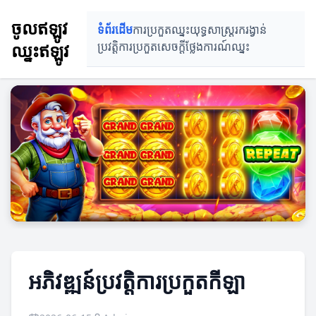
ចូលឥឡូវ
ទំព័រដើម
ការប្រកួតឈ្នះ
យុទ្ធសាស្ត្ររករង្វាន់
ឈ្នះឥឡូវ
ប្រវត្តិការប្រកួត
សេចក្ដីថ្លែងការណ៍ឈ្នះ
អភិវឌ្ឍន៍ប្រវត្តិការប្រកួតកីឡា