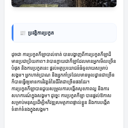
📰
ប្រវត្តិការប្រកួត
ដូចជា ការប្រកួតកីឡាបាល់ទាត់ បានបង្ហាញពីការប្រកួតកីឡាដ៏
មានប្រជាប្រិយភាព។ វាបានក្លាយជាកីឡាដែលមានអ្នកមើលច្រើន
បំផុត និងការប្រកួតនេះ ផ្តល់អត្ថប្រយោជន៍ធំទូលាយសម្រាប់
សង្គម។ អ្នកហាត់ប្រាណ និងអ្នកគាំទ្រដែលមានមូលដ្ឋានជាច្រើន
ក៏បានធ្វើឲ្យមានការវិវត្តន៍នៃជីវិតជាច្រើនផងដែរ។
ការប្រកួតកីឡាបានជួយសម្រួលការបង្កើតសុខភាពល្អ និងការ
សហការណ៍ក្នុងសង្គម។ ដូច្នេះ ការប្រកួតកីឡា បានផ្ដល់ឱកាស
សម្រាប់មនុស្សដើម្បីអភិវឌ្ឍសមត្ថភាពផ្ទាល់ខ្លួន និងការបង្កើត
ទំនាក់ទំនងក្នុងសង្គម។