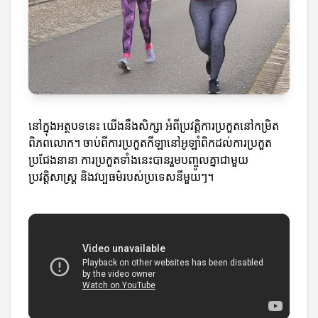
នៅក្នុងអត្ថបទនេះ យើងនឹងសិក្សា អំពីប្រវត្តិការប្រកួតនៅកម្រិត
ពិភពលោក។ ចាប់ពីការប្រកួតកីឡានៅអូឡាំពិកដល់ការប្រកួត
ប្រជែងនានា ការប្រកួតទាំងនេះបានរួមបញ្ចូលគ្នាជាមួយ
ប្រវត្តិសាស្ត្រ និងវប្បធម៌របស់ប្រទេសនីមួយៗ។