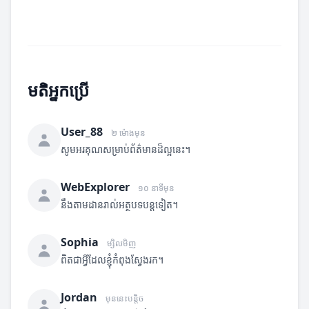
មតិអ្នកប្រើ
User_88
២ ម៉ោងមុន
សូមអរគុណសម្រាប់ព័ត៌មានដ៏ល្អនេះ។
WebExplorer
១០ នាទីមុន
នឹងតាមដានរាល់អត្ថបទបន្តទៀត។
Sophia
ម្សិលមិញ
ពិតជាអ្វីដែលខ្ញុំកំពុងស្វែងរក។
Jordan
មុននេះបន្តិច