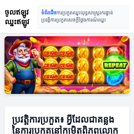
ចូលឥឡូវ
ទំព័រដើម
ការប្រកួតឈ្នះ
យុទ្ធសាស្ត្ររករង្វាន់
ឈ្នះឥឡូវ
ប្រវត្តិការប្រកួត
សេចក្ដីថ្លែងការណ៍ឈ្នះ
ប្រវត្តិការប្រកួត៖ អ្វីដែលជាគន្លង
នៃការប្រកួតនៅកម្រិតពិភពលោក