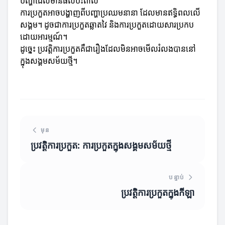
បញ្ហាដែលមានផលប៉ះពាល់
ការប្រកួតអាចបង្ហាញពីបញ្ហាប្រឈមនានា ដែលមានឥទ្ធិពលលើ
សង្គម។ ដូចជាការប្រកួតឆ្លាតវៃ និងការប្រកួតដោយសារប្រកប
ដោយអារម្មណ៍។
ដូច្នេះ ប្រវត្តិការប្រកួតគឺជារឿងដែលមិនអាចមើលរំលងបាននៅ
ក្នុងសង្គមសម័យថ្មី។
មុន
ប្រវត្តិការប្រកួត: ការប្រកួតក្នុងសង្គមសម័យថ្មី
បន្ទាប់
ប្រវត្តិការប្រកួតក្នុងកីឡា