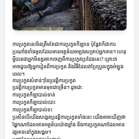
ការប្រកួតនេះមិនត្រឹមតែជាការប្រកួតកីឡាទេ ប៉ុន្តែវាក៏ជាការ
ប្រណាំងទាំងមូលដែលមានអត្ថន័យចម្បងសម្រាប់អ្នកអាន។ ហេតុ
អ្វីបានជាអ្នកមិនគួរចាកចេញពីការប្រកួតប្រជែងនេះ? ព្រោះវា
អាចជួយឱ្យអ្នករៀនពីការប្រកួត និងវិធីដែលវាប្រែប្រួលក្នុងអំឡុង
ពេល។
ការប្រកួតសំខាន់ៗនៃប្រវត្តិការប្រកួត
ប្រវត្តិការប្រកួតមានមុខជាច្រើន។ ដូចជា:
ការប្រកួតកីឡាបាល់ទាត់
ការប្រកួតកីឡាបាល់បោះ
ការប្រកួតកីឡាបាល់ទះ
ប្រសិនបើយើងសង្កេតប្រវត្តិការប្រកួតទាំងនេះ យើងអាចឃើញថា
ផ្នែកណាដែលមានអត្ថន័យយ៉ាងខ្លាំង និងការប្រកួតណាដែលមាន
វត្តមាននៅក្នុងសង្គម។