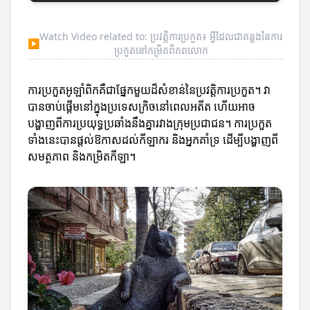
Watch Video related to: ប្រវត្តិការប្រកួត៖ អ្វីដែលជាគន្លងនៃការ
▶
ប្រកួតនៅកម្រិតពិភពលោក
ការប្រកួតអូឡាំពិកគឺជាផ្នែកមួយដ៏សំខាន់នៃប្រវត្តិការប្រកួត។ វា
បានចាប់ផ្តើមនៅក្នុងប្រទេសក្រិចនៅពេលអតីត ហើយអាច
បង្ហាញពីការប្រយុទ្ធប្រឆាំងនឹងគ្នារវាងក្រុមប្រជាជន។ ការប្រកួត
ទាំងនេះបានផ្តល់ឱកាសដល់កីឡាករ និងអ្នកគាំទ្រ ដើម្បីបង្ហាញពី
សមត្ថភាព និងកម្រិតកីឡា។