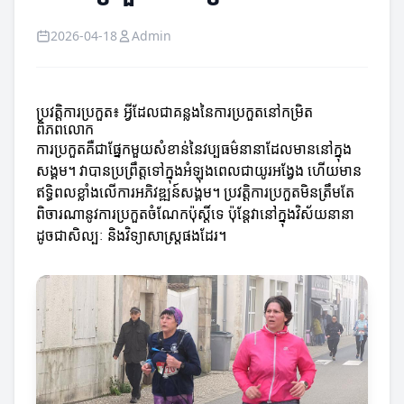
2026-04-18
Admin
ប្រវត្តិការប្រកួត៖ អ្វីដែលជាគន្លងនៃការប្រកួតនៅកម្រិត
ពិភពលោក
ការប្រកួតគឺជាផ្នែកមួយសំខាន់នៃវប្បធម៌នានាដែលមាននៅក្នុង
សង្គម។ វាបានប្រព្រឹត្តទៅក្នុងអំឡុងពេលជាយូរអង្វែង ហើយមាន
ឥទ្ធិពលខ្លាំងលើការអភិវឌ្ឍន៍សង្គម។ ប្រវត្តិការប្រកួតមិនត្រឹមតែ
ពិចារណានូវការប្រកួតចំណែកប៉ុស្តិ៍ទេ ប៉ុន្តែវានៅក្នុងវិស័យនានា
ដូចជាសិល្បៈ និងវិទ្យាសាស្រ្តផងដែរ។