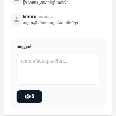
ខ្លឹមសារមានប្រយោជន៍ខ្លាំងណាស់។
Emma
១០ នាទីមុន
អរគុណច្រើនដែលបានផ្តល់ចំណេះដឹងថ្មីៗ។
បញ្ចេញមតិ
ផ្ញើមតិ