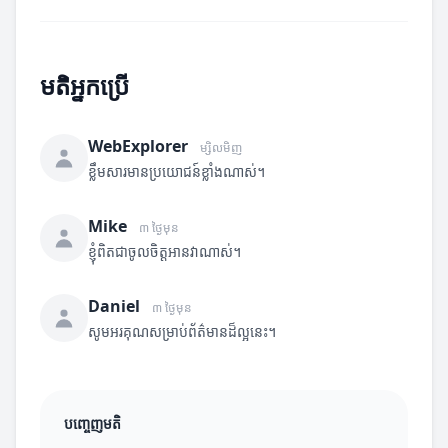
មតិអ្នកប្រើ
WebExplorer
ម្សិលមិញ
ខ្លឹមសារមានប្រយោជន៍ខ្លាំងណាស់។
Mike
៣ ថ្ងៃមុន
ខ្ញុំពិតជាចូលចិត្តអានវាណាស់។
Daniel
៣ ថ្ងៃមុន
សូមអរគុណសម្រាប់ព័ត៌មានដ៏ល្អនេះ។
បញ្ចេញមតិ