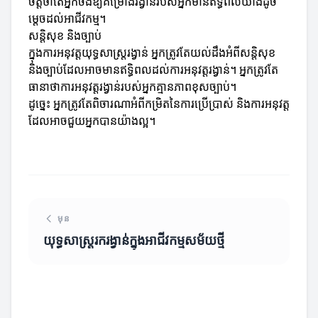
ចិត្តថាតើអ្នកចង់ឱ្យគម្រោងរង្វាន់របស់អ្នកមានឥទ្ធិពលយ៉ាងដូច
ម្តេចដល់អាជីវកម្ម។
សន្ដិសុខ និងច្បាប់
ក្នុងការអនុវត្តយុទ្ធសាស្ត្ររង្វាន់ អ្នកត្រូវតែយល់ដឹងអំពីសន្ដិសុខ
និងច្បាប់ដែលអាចមានឥទ្ធិពលដល់ការអនុវត្តរង្វាន់។ អ្នកត្រូវតែ
ធានាថាការអនុវត្តរង្វាន់របស់អ្នកគ្មានភាពខុសច្បាប់។
ដូច្នេះ អ្នកត្រូវតែពិចារណាអំពីកម្រិតនៃការប្រើប្រាស់ និងការអនុវត្ត
ដែលអាចជួយអ្នកបានយ៉ាងល្អ។
មុន
យុទ្ធសាស្ត្ររករង្វាន់ក្នុងអាជីវកម្មសម័យថ្មី