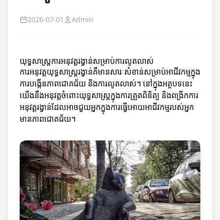
2026-07-01
Admin
យុទ្ធសាស្ត្រការអនុវត្តរង្វាន់សម្រាប់ការលូតលាស់
ការអនុវត្តយុទ្ធសាស្ត្ររង្វាន់គឺមានសារៈសំខាន់សម្រាប់អាជីវកម្មក្នុង
ការបង្កើនភាពជោគជ័យ និងការលូតលាស់។ នៅក្នុងអត្ថបទនេះ
យើងនឹងអនុវត្តចំពោះយុទ្ធសាស្ត្រក្នុងការត្រួតពិនិត្យ និងពង្រីកការ
អនុវត្តរង្វាន់ដែលអាចជួយអ្នកក្នុងការធ្វើអោយអាជីវកម្មរបស់អ្នក
មានភាពជោគជ័យ។