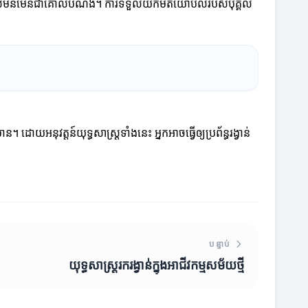
ធនិងអ្វីដែលមិនមែនជាគោលបំណង។ ការទទួលយកមតិយោបល់របស់បុគ្គល
ដោយអនុវត្តន៍យុទ្ធសាស្ត្រទាំងនេះ អ្នកអាចធ្វើឲ្យប្រព័ន្ធរង្វាន់
បន្ទាប់
យុទ្ធសាស្ត្ររករង្វាន់ក្នុងអាជីវកម្មសម័យថ្មី