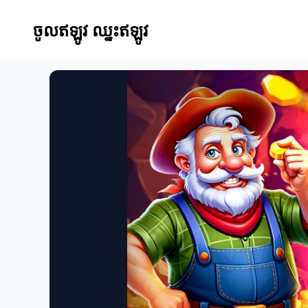
ចូលឥឡូវ ឈ្នះឥឡូវ