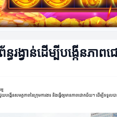
ព័ន្ធរង្វាន់ដើម្បីបង្កើនភាព
ម្ម
ក្នុងការជួយបង្កើនសមត្ថភាពនៃក្រុមការងារ និងធ្វើឲ្យមានភាពជោគជ័យ។ ដើម្បីទទួល