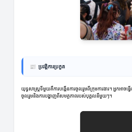
📰
ប្រវត្តិការប្រកួត
យុទ្ធសាស្ត្រទីមួយគឺការបង្កើនការចូលរួមពីក្រុមការងារ។ អ្នកអាចធ្វើ
ចូលរួមនិងការបង្ហាញពីសមត្ថភាពរបស់បុគ្គលនីមួយៗ។