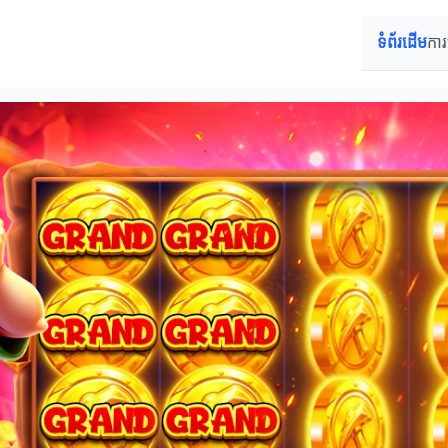
ទំព័រដើម
ការ