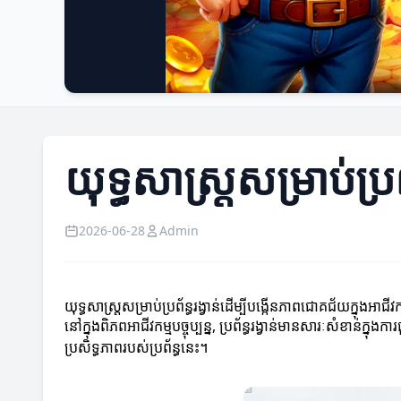
យុទ្ធសាស្ត្រសម្រាប់ប្រ
2026-06-28
Admin
យុទ្ធសាស្ត្រសម្រាប់ប្រព័ន្ធរង្វាន់ដើម្បីបង្កើនភាពជោគជ័យក្នុងអាជីវក
នៅក្នុងពិភពអាជីវកម្មបច្ចុប្បន្ន, ប្រព័ន្ធរង្វាន់មានសារៈសំខាន់
ប្រសិទ្ធភាពរបស់ប្រព័ន្ធនេះ។