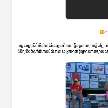
▶
Wat
យុទ្ធសាស្ត្រទីពីរក៏សំខាន់មិនហួសពីការបង្កើននូវការស្តារឡើង
ពិនិត្យនិងចំណាំជំហានដ៏សំខាន់នេះ អ្នកអាចធ្វើឲ្យមានភាពច្បាស់