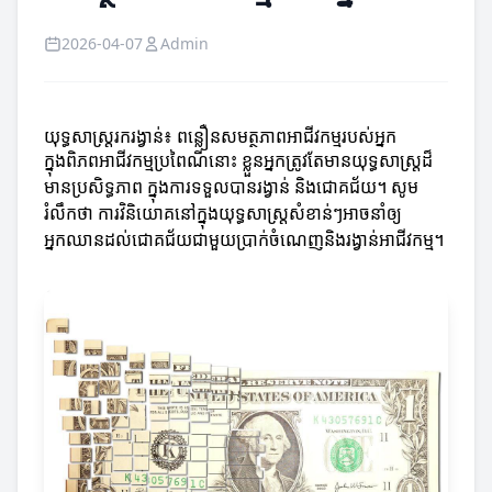
2026-04-07
Admin
យុទ្ធសាស្ត្ររករង្វាន់៖ ពន្លឿនសមត្ថភាពអាជីវកម្មរបស់អ្នក
ក្នុងពិភពអាជីវកម្មប្រពៃណីនោះ ខ្លួនអ្នកត្រូវតែមានយុទ្ធសាស្ត្រដ៏
មានប្រសិទ្ធភាព ក្នុងការទទួលបានរង្វាន់ និងជោគជ័យ។ សូម
រំលឹកថា ការវិនិយោគនៅក្នុងយុទ្ធសាស្ត្រសំខាន់ៗអាចនាំឲ្យ
អ្នកឈានដល់ជោគជ័យជាមួយប្រាក់ចំណេញនិងរង្វាន់អាជីវកម្ម។