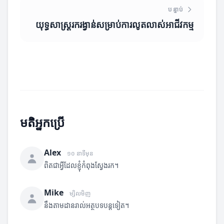
បន្ទាប់
យុទ្ធសាស្ត្ររករង្វាន់សម្រាប់ការលូតលាស់អាជីវកម្ម
មតិអ្នកប្រើ
Alex
១០ នាទីមុន
ពិតជាអ្វីដែលខ្ញុំកំពុងស្វែងរក។
Mike
ម្សិលមិញ
នឹងតាមដានរាល់អត្ថបទបន្តទៀត។