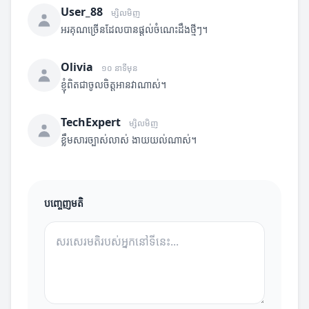
User_88
ម្សិលមិញ
អរគុណច្រើនដែលបានផ្តល់ចំណេះដឹងថ្មីៗ។
Olivia
១០ នាទីមុន
ខ្ញុំពិតជាចូលចិត្តអានវាណាស់។
TechExpert
ម្សិលមិញ
ខ្លឹមសារច្បាស់លាស់ ងាយយល់ណាស់។
បញ្ចេញមតិ