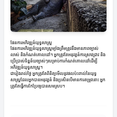
ផែនការអភិវឌ្ឍន៍យុទ្ធសាស្ត្រ
ផែនការអភិវឌ្ឍន៍យុទ្ធសាស្ត្រម្យ៉ាងត្រឹមត្រូវនឹងមានភាពច្បាស់
លាស់ និងកំណត់គោលដៅ។ អ្នកត្រូវតែអនុវត្តន៍ការស្រាវជ្រាវ និង
ប្រើប្រាស់ទិន្នន័យច្បាស់ៗសម្រាប់ការកំណត់គោលដៅដើម្បី
អភិវឌ្ឍន៍យុទ្ធសាស្ត្រ។
ជារៀងរាល់ថ្ងៃ អ្នកត្រូវតែពិនិត្យមើលនូវផលប៉ះពាល់នៃយុទ្ធ
សាស្ត្រដែលអ្នកបានអនុវត្តន៍ និងប្រសិនបើមានការតម្រូវនោះ អ្នក
ត្រូវតែធ្វើការកែប្រែឲ្យបានសមស្រប។