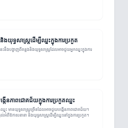
និងយុទ្ធសាស្ត្រដើម្បីឈ្នះក្នុងការប្រកួត
េះនឹងបង្ហាញពីគន្លងនិងយុទ្ធសាស្ត្រដែលអាចជួយអ្នកឈ្នះក្នុងការ
របង្កើនភាពជោគជ័យក្នុងការប្រកួតឈ្នះ
កួតឈ្នះ មានយុទ្ធសាស្ត្រច្រើនដែលអាចជួយបង្កើនភាពជោគជ័យ។
ល់អំពីឱកាសនានា និងយុទ្ធសាស្ត្រដើម្បីឈ្នះនៅក្នុងការប្រកួត។