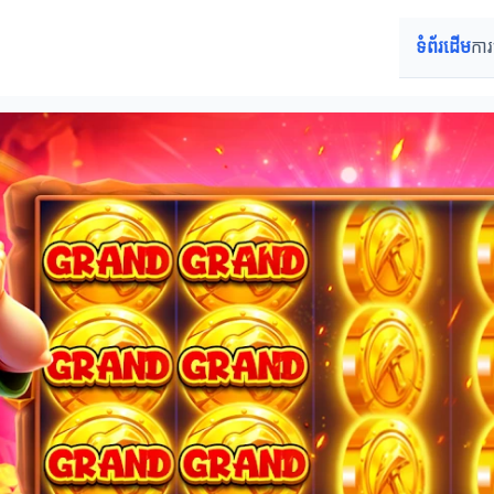
ទំព័រដើម
ការ