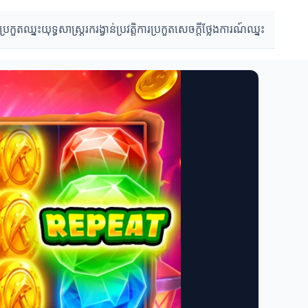
ប្រកួតឈ្នះ
យុទ្ធសាស្ត្ររករង្វាន់
ប្រវត្តិការប្រកួត
សេចក្ដីថ្លែងការណ៍ឈ្នះ