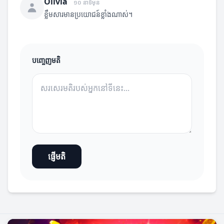
Olivia
១០ នាទីមុន
ខ្លឹមសារមានប្រយោជន៍ខ្លាំងណាស់។
បញ្ចេញមតិ
ផ្ញើមតិ