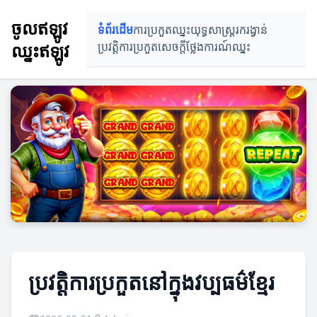
ចូលឥឡូវ
ទំព័រដើម
ការប្រកួតឈ្នះ
យុទ្ធសាស្ត្ររករង្វាន់
ឈ្នះឥឡូវ
ប្រវត្តិការប្រកួត
សេចក្ដីថ្លែងការណ៍ឈ្នះ
ប្រវត្តិការប្រកួតនៅក្នុងវប្បធម៌ខ្មែរ