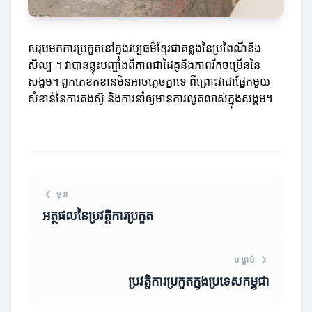
សរុបមកការប្រកួតនៅក្នុងវប្បធម៌ខ្មែរជាគន្លងនៃប្រពៃណីនិង
សិល្បៈ។ វាបានឆ្លុះបញ្ចាំងពីភាពជាដៃគូនិងភាពរីកចម្រើននៃ
សង្គម។ ពួកគេខកខានមិនអាចភ្លេចគ្នាទេ ពីព្រោះវាជាផ្នែកមួយ
សំខាន់នៃការតងស៊ូ និងការនាំឲ្យមានការលូតលាស់ក្នុងសង្គម។
មុន
អត្ថផលនៃប្រវត្តិការប្រកួត
បន្ទាប់
ប្រវត្តិការប្រកួតក្នុងប្រទេសកម្ពុជា