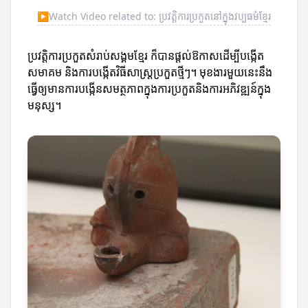
▶
Watch Video related to: ប្រវត្តិការប្រកួតនៅក្នុងវប្បធម៌ខ្មែរ
ប្រវត្តិការប្រកួតសំរាប់សង្គមខ្មែរ ក៏បានផ្តល់ឱកាសដើម្បីបង្កើត
សមាគម និងការបង្កើតវិធីសាស្ត្រប្រកួតថ្មីៗ។ មុខងារមួយនេះនឹង
ធ្វើឲ្យមានការបង្កើនសមត្ថភាពក្នុងការប្រកួតនិងការអភិវឌ្ឍន៍ក្នុង
មនុស្ស។