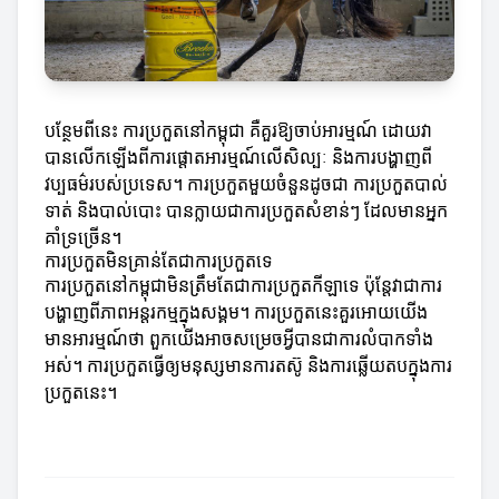
បន្ថែមពីនេះ ការប្រកួតនៅកម្ពុជា គឺគួរឱ្យចាប់អារម្មណ៍ ដោយវា
បានលើកឡើងពីការផ្តោតអារម្មណ៍លើសិល្បៈ និងការបង្ហាញពី
វប្បធម៌របស់ប្រទេស។ ការប្រកួតមួយចំនួនដូចជា ការប្រកួតបាល់
ទាត់ និងបាល់បោះ បានក្លាយជាការប្រកួតសំខាន់ៗ ដែលមានអ្នក
គាំទ្រច្រើន។
ការប្រកួតមិនគ្រាន់តែជាការប្រកួតទេ
ការប្រកួតនៅកម្ពុជាមិនត្រឹមតែជាការប្រកួតកីឡាទេ ប៉ុន្តែវាជាការ
បង្ហាញពីភាពអន្តរកម្មក្នុងសង្គម។ ការប្រកួតនេះគួរអោយយើង
មានអារម្មណ៍ថា ពួកយើងអាចសម្រេចអ្វីបានជាការលំបាកទាំង
អស់។ ការប្រកួតធ្វើឲ្យមនុស្សមានការតស៊ូ និងការឆ្លើយតបក្នុងការ
ប្រកួតនេះ។