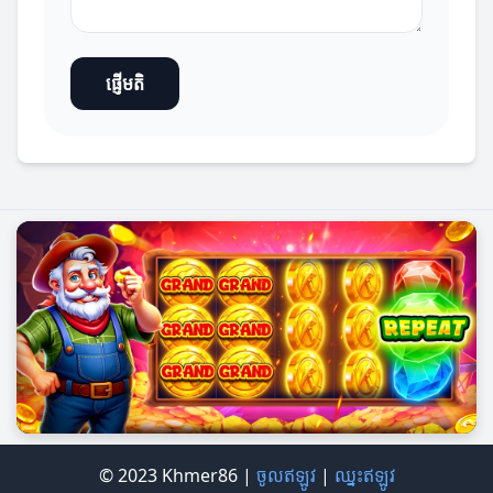
ផ្ញើមតិ
© 2023 Khmer86 |
ចូលឥឡូវ
|
ឈ្នះឥឡូវ