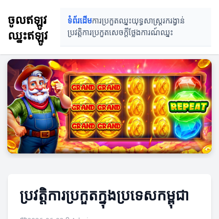
ចូលឥឡូវ
ទំព័រដើម
ការប្រកួតឈ្នះ
យុទ្ធសាស្ត្ររករង្វាន់
ឈ្នះឥឡូវ
ប្រវត្តិការប្រកួត
សេចក្ដីថ្លែងការណ៍ឈ្នះ
ប្រវត្តិការប្រកួតក្នុងប្រទេសកម្ពុជា