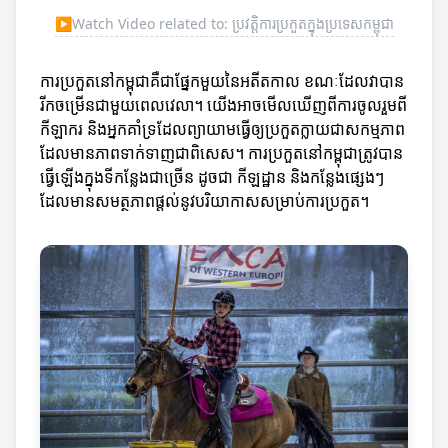
▶
Watch Video related to: ប្រវត្តិការប្រកួតក្នុងប្រទេសកម្ពុជា
ការប្រកួតនៅកម្ពុជាគឺជាផ្នែកមួយនៃអតីតកាល ខណៈដែលវាបាន
រីកចម្រើនជាមួយពេលវេលា។ យើងអាចមើលឃើញពីការចូលរួមពី
កីឡាករ និងអ្នកគាំទ្រដែលព្យាយាមធ្វើឲ្យប្រកួតក្លាយជាសកម្មភាព
ដែលមានភាពទាក់ទាញជាពិសេស។ ការប្រកួតនៅកម្ពុជាត្រូវបាន
ធ្វើឡើងក្នុងទីកន្លែងជាច្រើន ដូចជា កីឡដ្ឋាន និងកន្លែងផ្សេងៗ
ដែលមានសមត្ថភាពផ្តល់នូវបរិយាកាសសម្រាប់ការប្រកួត។