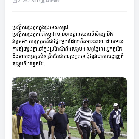
2026-06-02
Admin
ប្រវត្តិការប្រកួតក្នុងប្រទេសកម្ពុជា
ប្រវត្តិការប្រកួតនៅកម្ពុជា មានមូលដ្ឋានឈរលើសិល្បៈនិង
វប្បធម៌។ ការប្រកួតគឺជាផ្នែកមួយដែលកើតមាននានា ដោយមាន
ការផ្សំផ្សេងគ្នានៅក្នុងប្រពៃណីនិងសង្គម។ សព្វថ្ងៃនេះ អ្នកគួរតែ
ដឹងថាការប្រកួតមិនត្រឹមតែជាការប្រកួតទេ ប៉ុន្តែវាជាការបង្ហាញពី
សង្គមនិងវប្បធម៌។