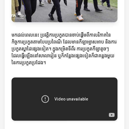
មកដល់ពេលនេះ ប្រវត្តិការប្រកួតបានចាប់ផ្តើមពីកាលវិភាគនៃ
កិច្ចការប្រកួតតាមបែបប្រពៃណី ដែលមានកីឡាអ្បាសអាប និងការ
ប្រកួតស្នាដៃផ្សេងទៀត។ ក្នុងកម្រិតទីពីរ ការប្រកួតកីឡាតូចៗ
ដែលធ្វើឡើងនៅសាលារៀន ឬក៏កន្លែងផ្សេងទៀតក៏ជាគន្លងមួយ
នៃការប្រកួតប្រជែង។