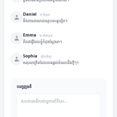
Daniel
៣ ថ្ងៃមុន
នឹងតាមដានរាល់អត្ថបទបន្តទៀត។
Emma
២ ម៉ោងមុន
ពិតជាអ្វីដែលខ្ញុំកំពុងស្វែងរក។
Sophia
ម្សិលមិញ
អរគុណច្រើនដែលបានផ្តល់ចំណេះដឹងថ្មីៗ។
បញ្ចេញមតិ