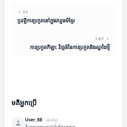
មុន
ប្រវត្តិការប្រកួតនៅក្នុងវប្បធម៌ខ្មែរ
បន្ទាប់
ការប្រកួតកីឡា: វិវត្តន៍នៃការប្រកួតនិងស្នាដៃថ្មី
មតិអ្នកប្រើ
User_88
ម្សិលមិញ
ខ្លឹមសារមានប្រយោជន៍ខ្លាំងណាស់។