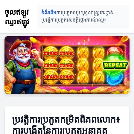
ចូលឥឡូវ
ទំព័រដើម
ការប្រកួតឈ្នះ
យុទ្ធសាស្ត្ររករង្វាន់
ឈ្នះឥឡូវ
ប្រវត្តិការប្រកួត
សេចក្ដីថ្លែងការណ៍ឈ្នះ
ប្រវត្តិការប្រកួតកម្រិតពិភពលោក៖
ការបង្កើតនៃការប្រកួតអនាគត