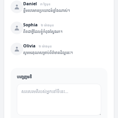
Daniel
៣ ថ្ងៃមុន
ខ្លឹមសារមានប្រយោជន៍ខ្លាំងណាស់។
Sophia
២ ម៉ោងមុន
ពិតជាអ្វីដែលខ្ញុំកំពុងស្វែងរក។
Olivia
២ ម៉ោងមុន
សូមអរគុណសម្រាប់ព័ត៌មានដ៏ល្អនេះ។
បញ្ចេញមតិ