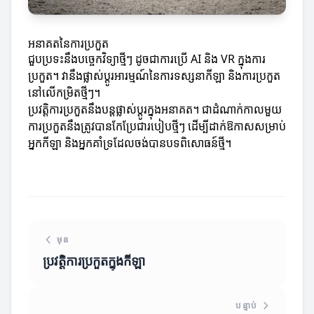
អនាគតនៃការប្រកួត
ជួបប្រទះនឹងបច្ចេកវិទ្យាថ្មីៗ ដូចជាការប្រើ AI និង VR ក្នុងការ
ប្រកួត។ វានឹងផ្លាស់ប្តូរអារម្មណ៍នៃការទស្សនាកីឡា និងការប្រកួត
នៅលើកម្រិតថ្មីៗ។
ប្រវត្តិការប្រកួតនឹងបន្តផ្លាស់ប្តូរក្នុងអនាគត។ ជាដំណាក់កាលមួយ
ការប្រកួតនឹងត្រូវបានកែប្រែជារបៀបថ្មីៗ ដើម្បីដាក់ឱកាសសម្រាប់
អ្នកកីឡា និងអ្នកគាំទ្រដែលចង់បានបទពិសោធន៍ថ្មី។
មុន
ប្រវត្តិការប្រកួតក្នុងកីឡា
បន្ទាប់