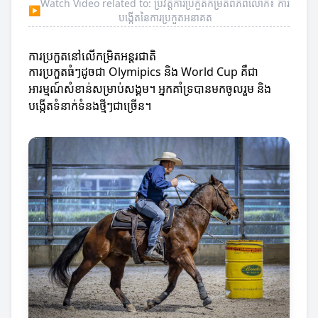
Watch Video related to: ប្រវត្តិការប្រកួតកម្រិតពិភពលោក៖ ការ
▶
បង្កើតនៃការប្រកួតអនាគត
ការប្រកួតនៅលើកម្រិតអន្តរជាតិ
ការប្រកួតធំៗដូចជា Olymipics និង World Cup គឺជា
អារម្មណ៍សំខាន់សម្រាប់សង្គម។ អ្នកគាំទ្របានមកចូលរួម និង
បង្កើតទំនាក់ទំនងថ្មីៗជាច្រើន។