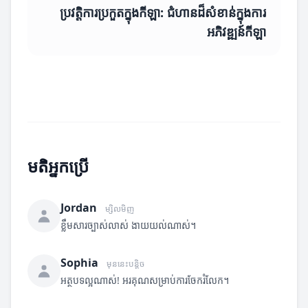
ប្រវត្តិការប្រកួតក្នុងកីឡា: ជំហានដ៏សំខាន់ក្នុងការ
អភិវឌ្ឍន៍កីឡា
មតិអ្នកប្រើ
Jordan
ម្សិលមិញ
ខ្លឹមសារច្បាស់លាស់ ងាយយល់ណាស់។
Sophia
មុននេះបន្តិច
អត្ថបទល្អណាស់! អរគុណសម្រាប់ការចែករំលែក។