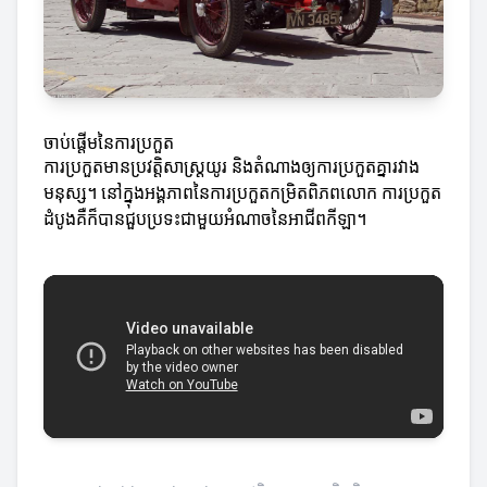
ចាប់ផ្តើមនៃការប្រកួត
ការប្រកួតមានប្រវត្តិសាស្ត្រយូរ និងតំណាងឲ្យការប្រកួតគ្នារវាង
មនុស្ស។ នៅក្នុងអង្គភាពនៃការប្រកួតកម្រិតពិភពលោក ការប្រកួត
ដំបូងគឺក៏បានជួបប្រទះជាមួយអំណាចនៃអាជីពកីឡា។