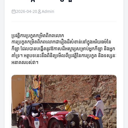
2026-04-20
Admin
ប្រវត្តិការប្រកួតកម្រិតពិភពលោក
ការប្រកួតកម្រិតពិភពលោកជារឿងដ៏សំខាន់នៅក្នុងអរិយធម៌នៃ
កីឡា ដែលបានបង្កើតនូវឱកាសដ៏អស្ចារ្យសម្រាប់អ្នកកីឡា និងអ្នក
គាំទ្រ។ អត្ថបទនេះនឹងពិនិត្យមើលពីប្រវត្តិនៃការប្រកួត និងទស្សនៈ
អនាគតរបស់វា។