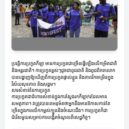
ប្រវត្តិការប្រកួតកីឡា មានការប្រកួតជាច្រើនធ្វើឡើងលើកម្រិតជាតិ
និងអន្តរជាតិ។ ការប្រកួតខ្ពស់ៗដូចជាពូជជាតិ និងពូជពិភពលោក
បានបង្ហាញឱ្យឃើញពីការប្រកួតផ្ទាល់ខ្លួន និងភាពរីកចម្រើនក្នុង
វិស័យសុខភាព និងសង្គម។
សារសំខាន់នៃការប្រកួត
ការប្រកួតជាជំហានសំខាន់ក្នុងការស្វែងរកកីឡាករដែលមាន
សមត្ថភាព។ វាត្រូវបានគេអនុម័តថាអ្នកនឹងមានឱកាសកាន់តែ
ច្រើនក្នុងការលើកកម្ពស់ក្បួននិងចំណេះដឹង។ ការប្រកួតក៏ជា
ជំរើសមួយសម្រាប់ការបង្កើតចំណូលពីសេដ្ឋកិច្ច។