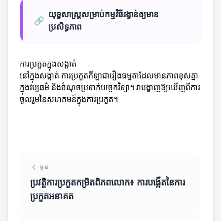
យុទ្ធសាស្ត្រសម្រាប់កម្មវិធីរង្វាន់ឲ្យមាន
🔗
ប្រសិទ្ធភាព
ការប្រកួតក្នុងសង្កាត់
នៅក្នុងសង្កាត់ ការប្រកួតកីឡាជារឿងធម្មតាដែលមានភាពខុសគ្នា
ក្នុងវប្បធម៌ និងចំណុចប្រទាក់បច្ចេកវិទ្យា។ វាបង្ហាញឱ្យឃើញពីការ
ចូលរួមនៃសហគមន៍ក្នុងការប្រកួត។
មុន
ប្រវត្តិការប្រកួតកម្រិតពិភពលោក៖ ការបង្កើតនៃការ
ប្រកួតអនាគត