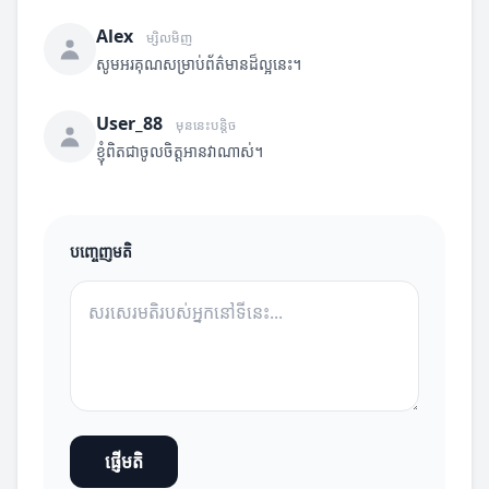
Alex
ម្សិលមិញ
សូមអរគុណសម្រាប់ព័ត៌មានដ៏ល្អនេះ។
User_88
មុននេះបន្តិច
ខ្ញុំពិតជាចូលចិត្តអានវាណាស់។
បញ្ចេញមតិ
ផ្ញើមតិ