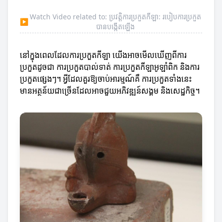
Watch Video related to: ប្រវត្តិការប្រកួតកីឡា: របៀបការប្រកួត
▶
បានបង្កើតឡើង
នៅក្នុងពេលដែលការប្រកួតកីឡា យើងអាចមើលឃើញពីការ
ប្រកួតដូចជា ការប្រកួតបាល់ទាត់ ការប្រកួតកីឡាអូឡាំពិក និងការ
ប្រកួតផ្សេងៗ។ អ្វីដែលគួរឱ្យចាប់អារម្មណ៍គឺ ការប្រកួតទាំងនេះ
មានអត្ថន័យជាច្រើនដែលអាចជួយអភិវឌ្ឍន៍សង្គម និងសេដ្ឋកិច្ច។