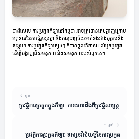
ជាពិសេស ការប្រកួតកីឡានៅកម្ពុជា អាចត្រូវបានគេបង្ហាញក្រោម
អត្ថន័យនៃការផ្គុំរួបរួមគ្នា និងការប្រាស្រ័យទាក់ទងរវាងបុគ្គលនិង
សង្គម។ ការប្រកួតកីឡាផ្សេងៗ ក៏បានផ្តល់ឱកាសដល់អ្នកប្រកួត
ដើម្បីបង្ហាញពីសមត្ថភាព និងសមត្ថភាពរបស់ពួកគេ។
មុន
ប្រវត្តិការប្រកួតក្នុងកីឡា: ការយល់ដឹងពីប្រវត្តិសាស្ត្រ
បន្ទាប់
ប្រវត្តិការប្រកួតកីឡា: ទស្សនវិស័យថ្មីនៃការប្រកួត