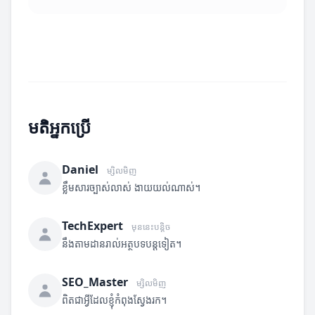
មតិអ្នកប្រើ
Daniel
ម្សិលមិញ
ខ្លឹមសារច្បាស់លាស់ ងាយយល់ណាស់។
TechExpert
មុននេះបន្តិច
នឹងតាមដានរាល់អត្ថបទបន្តទៀត។
SEO_Master
ម្សិលមិញ
ពិតជាអ្វីដែលខ្ញុំកំពុងស្វែងរក។