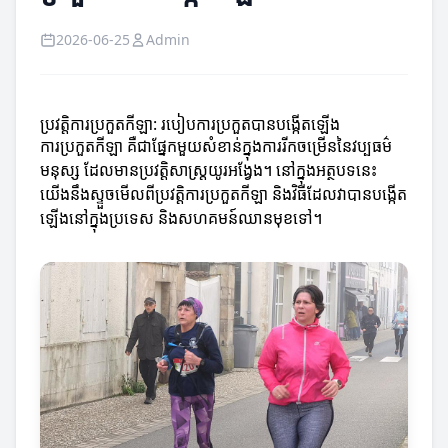
2026-06-25
Admin
ប្រវត្តិការប្រកួតកីឡា: របៀបការប្រកួតបានបង្កើតឡើង
ការប្រកួតកីឡា គឺជាផ្នែកមួយសំខាន់ក្នុងការរីកចម្រើននៃវប្បធម៌
មនុស្ស ដែលមានប្រវត្តិសាស្ត្រយូរអង្វែង។ នៅក្នុងអត្ថបទនេះ
យើងនឹងស្ទួចមើលពីប្រវត្តិការប្រកួតកីឡា និងវិធីដែលវាបានបង្កើត
ឡើងនៅក្នុងប្រទេស និងសហគមន៍ឈានមុខទៅ។