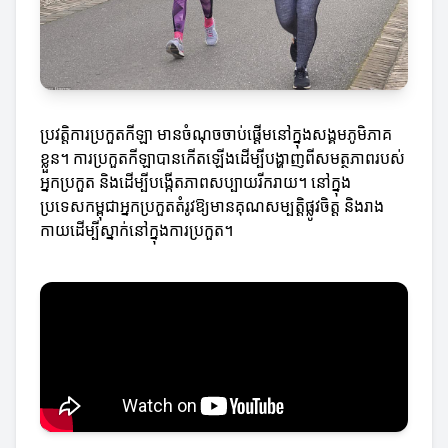
ប្រវត្តិការប្រកួតកីឡា មានចំណុចចាប់ផ្តើមនៅក្នុងសង្គមភូមិភាគ
ខ្លួន។ ការប្រកួតកីឡាបានកើតឡើងដើម្បីបង្ហាញពីសមត្ថភាពរបស់
អ្នកប្រកួត និងដើម្បីបង្កើតភាពសប្បាយរីករាយ។ នៅក្នុង
ប្រទេសកម្ពុជាអ្នកប្រកួតតំរូវឱ្យមានគុណសម្បត្តិផ្លូវចិត្ត និងរាង
កាយដើម្បីស្នាក់នៅក្នុងការប្រកួត។