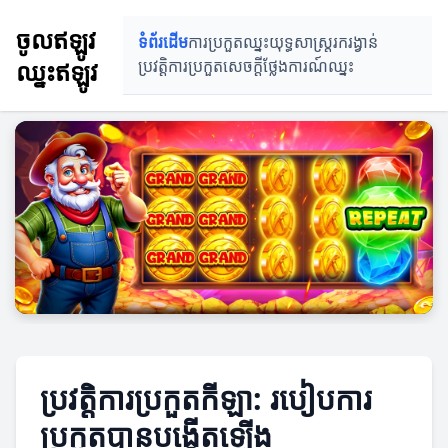
ចូលឥឡូវ
ទំព័រដើម
ការប្រកួតឈ្នះ
យុទ្ធសាស្ត្ររករង្វាន់
ឈ្នះឥឡូវ
ប្រវត្តិការប្រកួត
សេចក្ដីថ្លែងការណ៍ឈ្នះ
ប្រវត្តិការប្រកួតកីឡា: របៀបការ
ប្រកួតបានបង្កើតឡើង