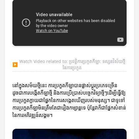
Watch Video related to: ប្រវត្តិការប្រកួតកីឡា: ទស្សនវិស័យថ្មី
▶
នៃការប្រកួត
នៅក្នុងសម័យថ្មីនេះ ការប្រកួតកីឡាបានផ្លាស់ប្តូរប្រភេទច្រើន
ដូចជាការបង្កើតកីឡាថ្មី និងការប្រើប្រាស់បច្ចេកវិទ្យាថ្មីៗដើម្បីធ្វើឱ្យ
ការប្រកួតក្លាយជាផ្នែកនៃការសង្កេតឃើញរបស់មនុស្ស។ ជាទូទៅ
ការប្រកួតកីឡាមិនត្រឹមតែជារឿងកម្សាន្តទេ ប៉ុន្តែវាក៏ជាផ្នែកសំខាន់
នៃការអភិវឌ្ឍន៍សង្គម។