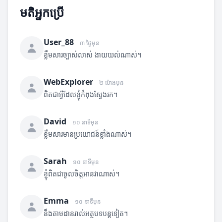
មតិអ្នកប្រើ
User_88
៣ ថ្ងៃមុន
ខ្លឹមសារច្បាស់លាស់ ងាយយល់ណាស់។
WebExplorer
២ ម៉ោងមុន
ពិតជាអ្វីដែលខ្ញុំកំពុងស្វែងរក។
David
១០ នាទីមុន
ខ្លឹមសារមានប្រយោជន៍ខ្លាំងណាស់។
Sarah
១០ នាទីមុន
ខ្ញុំពិតជាចូលចិត្តអានវាណាស់។
Emma
១០ នាទីមុន
នឹងតាមដានរាល់អត្ថបទបន្តទៀត។