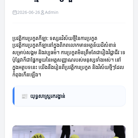
2026-06-26
Admin
ប្រវត្តិការប្រកួតកីឡា: ទស្សនវិស័យថ្មីនៃការប្រកួត
ប្រវត្តិការប្រកួតកីឡានៅក្នុងពិភពលោកមានអត្ថន័យដ៏សំខាន់
សម្រាប់សង្គម និងវប្បធម៌។ ការប្រកួតមិនត្រឹមតែជារឿងវិជ្ជាជីវៈទេ
ប៉ុន្តែវាក៏ជាផ្នែកមួយនៃអត្តសញ្ញាណរបស់មនុស្សទាំងអស់។ នៅ
ក្នុងអត្ថបទនេះ យើងនឹងរៀនពីប្រវត្តិការប្រកួត និងវិស័យថ្មីៗដែល
កំពុងកើនឡើង។
📰
យុទ្ធសាស្ត្ររករង្វាន់