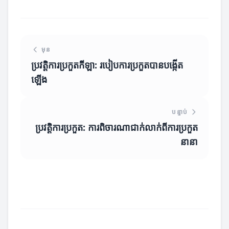
មុន
ប្រវត្តិការប្រកួតកីឡា: របៀបការប្រកួតបានបង្កើត
ឡើង
បន្ទាប់
ប្រវត្តិការប្រកួត: ការពិចារណាជាក់លាក់ពីការប្រកួត
នានា