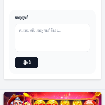
បញ្ចេញមតិ
ផ្ញើមតិ