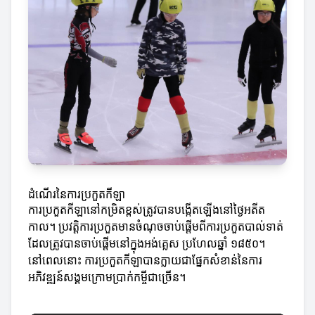
ដំណើរនៃការប្រកួតកីឡា
ការប្រកួតកីឡានៅកម្រិតខ្ពស់ត្រូវបានបង្កើតឡើងនៅថ្ងៃអតីត
កាល។ ប្រវត្តិការប្រកួតមានចំណុចចាប់ផ្តើមពីការប្រកួតបាល់ទាត់
ដែលត្រូវបានចាប់ផ្តើមនៅក្នុងអង់គ្លេស ប្រហែលឆ្នាំ ១៨៥០។
នៅពេលនោះ ការប្រកួតកីឡាបានក្លាយជាផ្នែកសំខាន់នៃការ
អភិវឌ្ឍន៍សង្គមក្រោមប្រាក់កម្ចីជាច្រើន។