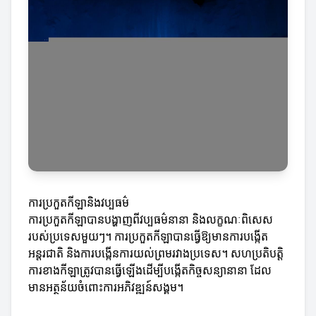
ការប្រកួតកីឡានិងវប្បធម៌
ការប្រកួតកីឡាបានបង្ហាញពីវប្បធម៌នានា និងលក្ខណៈពិសេស
របស់ប្រទេសមួយៗ។ ការប្រកួតកីឡាបានធ្វើឱ្យមានការបង្កើត
អន្តរជាតិ និងការបង្កើនការយល់ព្រមរវាងប្រទេស។ សហប្រតិបត្តិ
ការខាងកីឡាត្រូវបានធ្វើឡើងដើម្បីបង្កើតកិច្ចសន្យានានា ដែល
មានអត្ថន័យចំពោះការអភិវឌ្ឍន៍សង្គម។