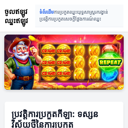
ចូលឥឡូវ
ទំព័រដើម
ការប្រកួតឈ្នះ
យុទ្ធសាស្ត្ររករង្វាន់
ឈ្នះឥឡូវ
ប្រវត្តិការប្រកួត
សេចក្ដីថ្លែងការណ៍ឈ្នះ
ប្រវត្តិការប្រកួតកីឡា: ទស្សន
វិស័យថ្មីនៃការប្រកួត