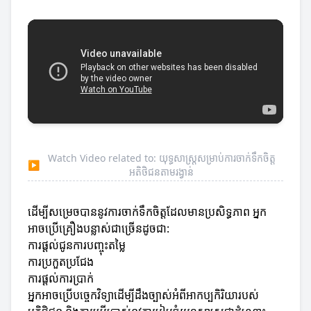
Watch Video related to: យុទ្ធសាស្ត្រសម្រាប់ការចាក់ទឹកចិត្ត
▶
អតិថិជនតាមរង្វាន់
ដើម្បីសម្រេចបាននូវការចាក់ទឹកចិត្តដែលមានប្រសិទ្ធភាព អ្នក
អាចប្រើគ្រឿងបន្លាស់ជាច្រើនដូចជា:
ការផ្តល់ជូនការបញ្ចុះតម្លៃ
ការប្រកួតប្រជែង
ការផ្តល់ការប្រាក់
អ្នកអាចប្រើបច្ចេកវិទ្យាដើម្បីដឹងច្បាស់អំពីអាកប្បកិរិយារបស់