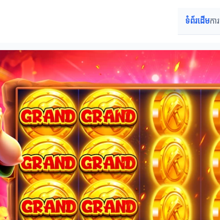
ទំព័រដើម
ការ