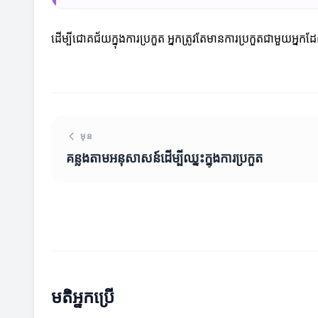
ដើម្បីជោគជ័យក្នុងការប្រកួត អ្នកត្រូវតែមានការប្រកួតជាមួយអ
មុន
គន្លងតាមអនុសាសន៍ដើម្បីឈ្នះក្នុងការប្រកួត
មតិអ្នកប្រើ