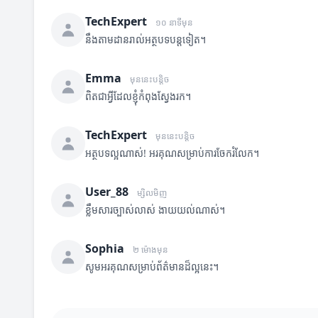
TechExpert
១០ នាទីមុន
នឹងតាមដានរាល់អត្ថបទបន្តទៀត។
Emma
មុននេះបន្តិច
ពិតជាអ្វីដែលខ្ញុំកំពុងស្វែងរក។
TechExpert
មុននេះបន្តិច
អត្ថបទល្អណាស់! អរគុណសម្រាប់ការចែករំលែក។
User_88
ម្សិលមិញ
ខ្លឹមសារច្បាស់លាស់ ងាយយល់ណាស់។
Sophia
២ ម៉ោងមុន
សូមអរគុណសម្រាប់ព័ត៌មានដ៏ល្អនេះ។