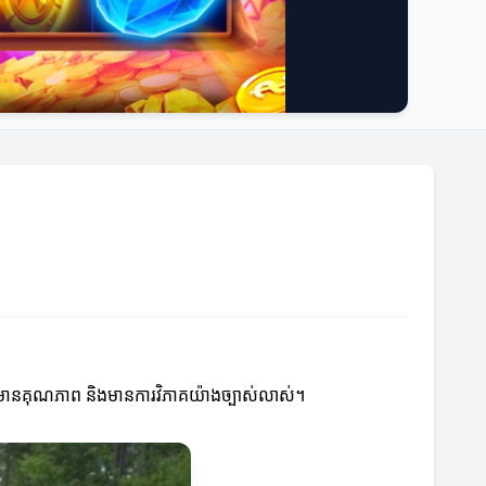
លមានគុណភាព និងមានការវិភាគយ៉ាងច្បាស់លាស់។