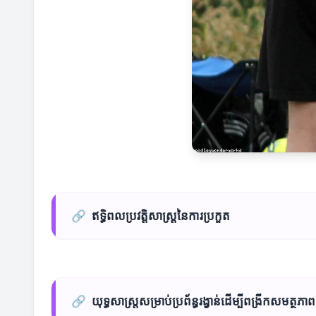
🔗
ឥទ្ធិពលប្រវត្តិសាស្ត្រនៃការប្រកួត
🔗
យុទ្ធសាស្ត្រសម្រាប់ប្រព័ន្ធរង្វាន់ដើម្បីពង្រីកសមត្ថភាព