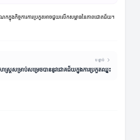
ួមចំណែកក្នុងកិច្ចការការប្រកួតអាចជួយលើកសម្ពាធនៃភាពជោគជ័យ។
បន្ទាប់
ធសាស្ត្រសម្រាប់សម្រេចបាននូវជោគជ័យក្នុងការប្រកួតឈ្នះ