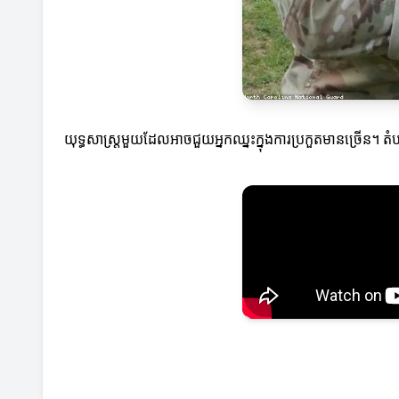
យុទ្ធសាស្ត្រមួយដែលអាចជួយអ្នកឈ្នះក្នុងការប្រកួតមានច្រើន។ ត