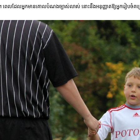
់។ ពេលដែលអ្នកមានគោលបំណងច្បាស់លាស់ នោះនឹងអនុញ្ញាតឱ្យអ្នករៀបចំគម្រ