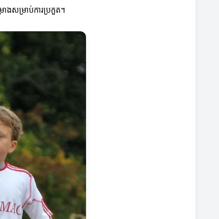
ោងសម្រាប់ការប្រកួត។