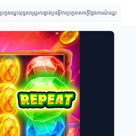
ប្រកួតឈ្នះ
យុទ្ធសាស្ត្ររករង្វាន់
ប្រវត្តិការប្រកួត
សេចក្ដីថ្លែងការណ៍ឈ្នះ