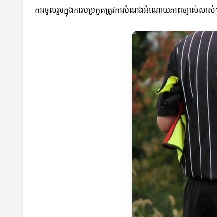
ការចូលរួមក្នុងការបប្រកួតត្រូវការបំណងអំណោយភាពច្បាស់លាស