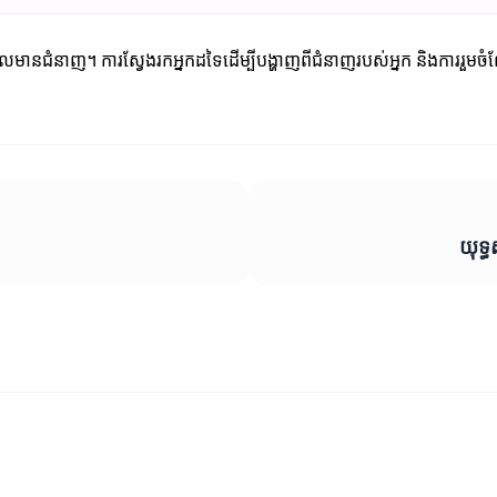
្នកដែលមានជំនាញ។ ការស្វែងរកអ្នកដទៃដើម្បីបង្ហាញពីជំនាញរបស់អ្នក និងការរ
យុទ្