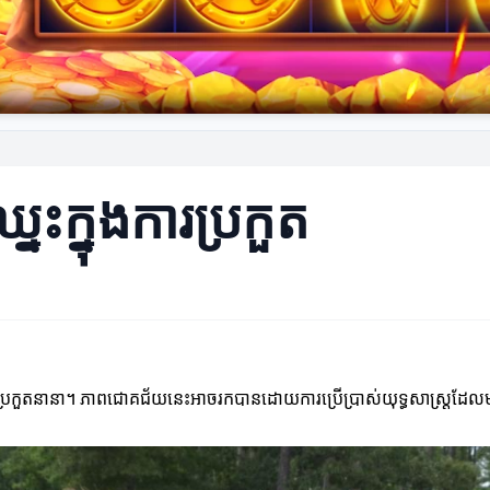
្នះក្នុងការប្រកួត
ារប្រកួតនានា។ ភាពជោគជ័យនេះអាចរកបានដោយការប្រើប្រាស់យុទ្ធសាស្ត្រដែ