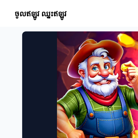
ចូលឥឡូវ ឈ្នះឥឡូវ