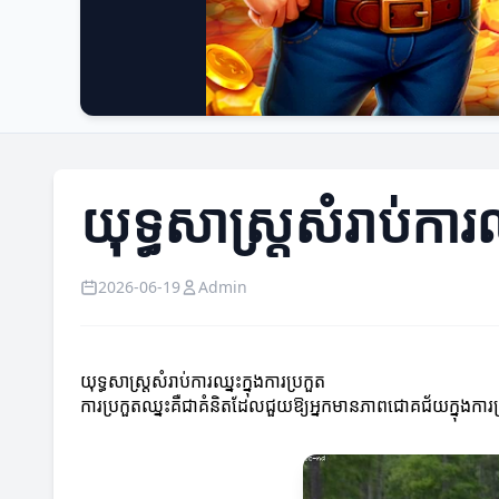
យុទ្ធសាស្ត្រសំរាប់ការឈ
2026-06-19
Admin
យុទ្ធសាស្ត្រសំរាប់ការឈ្នះក្នុងការប្រកួត
ការប្រកួតឈ្នះគឺជាគំនិតដែលជួយឱ្យអ្នកមានភាពជោគជ័យក្នុងក