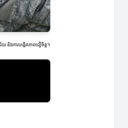
ជ័យ និងការបង្កើតភាពជឿចិត្ត។