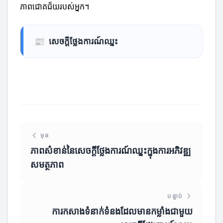
ភាពជោគជ័យរបស់អ្នក។
📰
សេចក្ដីថ្លែងការណ៍ឈ្នះ
មុន
ភាពសំខាន់នៃសេចក្ដីថ្លែងការណ៍ឈ្នះក្នុងការអភិវឌ្ឍ
សមត្ថភាព
បន្ទាប់
ការកសាងទំនាក់ទំនងដែលមានកម្លាំងជាមួយ